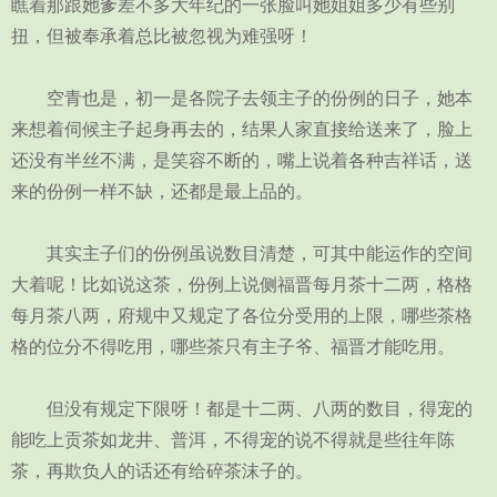
瞧着那跟她爹差不多大年纪的一张脸叫她姐姐多少有些别
扭，但被奉承着总比被忽视为难强呀！
空青也是，初一是各院子去领主子的份例的日子，她本
来想着伺候主子起身再去的，结果人家直接给送来了，脸上
还没有半丝不满，是笑容不断的，嘴上说着各种吉祥话，送
来的份例一样不缺，还都是最上品的。
其实主子们的份例虽说数目清楚，可其中能运作的空间
大着呢！比如说这茶，份例上说侧福晋每月茶十二两，格格
每月茶八两，府规中又规定了各位分受用的上限，哪些茶格
格的位分不得吃用，哪些茶只有主子爷、福晋才能吃用。
但没有规定下限呀！都是十二两、八两的数目，得宠的
能吃上贡茶如龙井、普洱，不得宠的说不得就是些往年陈
茶，再欺负人的话还有给碎茶沫子的。