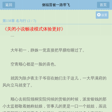
返回
侧福晋被一路带飞
首页
设置
第138章 名与行 (2 / 7)
关灯
《关闭小说畅读模式体验更好》
大
···
中
小
大年初一，静姝一觉直接把早膳给睡过了。
空青顺心都是一脸的喜色。
就因为除夕夜主子爷宿在她们主子这儿，一大早满府的
风向立马就变了。
顺心去前院领桐安院伺候的赏银的时候，派发银钱的那
小太监都敬着她称姑娘，管事儿的更是一口一个姐姐，虽说