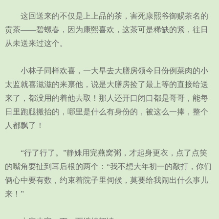
这回送来的不仅是上上品的茶，害死康熙爷御赐茶名的
贡茶——碧螺春，因为康熙喜欢，这茶可是稀缺的紧，往日
从未送来过这个。
小林子同样欢喜，一大早去大膳房领今日份例菜肉的小
太监就喜滋滋的来禀他，说是大膳房捡了最上等的直接给送
来了，都没用的着他去取！那人还开口闭口都是哥哥，能每
日里跑腿搬抬的，哪里是什么有身份的，被这么一捧，整个
人都飘了！
“行了行了。”静姝用完燕窝粥，才起身更衣，点了点笑
的嘴角要扯到耳后根的两个：“我不想大年初一的敲打，你们
俩心中要有数，约束着院子里伺候，莫要给我闹出什么事儿
来！”