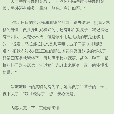
一匹天青番莲金线织金缎，一匹湖绿的福字纹金银线织金
缎，另外还有藏蓝、墨绿、赭色、唐红四匹。”
“你明后日的捡水粉和湖绿的那两匹送去绣房，照着大格
格的身量，做几身时兴样式的，还有那白狐皮子，我记得还
有三四块，大氅做不成，但是镶个毛边毛领的该是还够用
的。”说着，乌拉那拉氏又是几声咳，压了口茶水才继续
道：“把我衣箱衣柜里正红的那些拣花样繁复张扬的都收了，
只留四五身就紧够了，再从库里捡些藏蓝、赭色、鸭青、紫
檀的料子送去绣房，告诉她们先赶出来两身，剩下的慢慢来
便是。”
岑嬷嬷脸上的笑瞬间消失了，她高傲了半辈子的主子，
低下头了：“奴才晓得了，您且安心便是。”
内容未完，下一页继续阅读