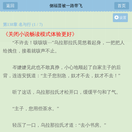
返回
侧福晋被一路带飞
首页
设置
第138章 名与行 (1 / 7)
关灯
《关闭小说畅读模式体验更好》
大
“不许去！咳咳咳···”乌拉那拉氏晃悠着起身，一把把人
中
给拽住，接着就咳声不止。
小
岑嬷嬷见此也不敢真挣，小心地顺起了自家主子的后
背，连连安抚道：“主子您别急，奴才不去，奴才不去！”
听了这话，乌拉那拉氏才松开口，缓缓平匀和了气。
“主子，您用些茶水。”
轻压了一口，乌拉那拉氏才道：“去小书房。”