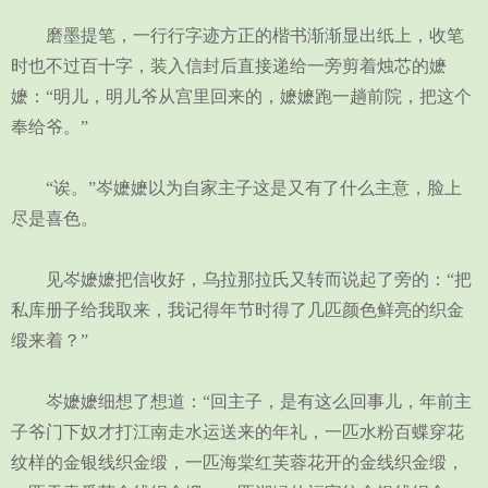
磨墨提笔，一行行字迹方正的楷书渐渐显出纸上，收笔
时也不过百十字，装入信封后直接递给一旁剪着烛芯的嬷
嬷：“明儿，明儿爷从宫里回来的，嬷嬷跑一趟前院，把这个
奉给爷。”
“诶。”岑嬷嬷以为自家主子这是又有了什么主意，脸上
尽是喜色。
见岑嬷嬷把信收好，乌拉那拉氏又转而说起了旁的：“把
私库册子给我取来，我记得年节时得了几匹颜色鲜亮的织金
缎来着？”
岑嬷嬷细想了想道：“回主子，是有这么回事儿，年前主
子爷门下奴才打江南走水运送来的年礼，一匹水粉百蝶穿花
纹样的金银线织金缎，一匹海棠红芙蓉花开的金线织金缎，