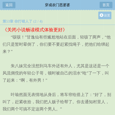
返回
穿成农门恶婆婆
首页
设置
第53章 你打错人了 (2 / 4)
关灯
《关闭小说畅读模式体验更好》
大
“咳咳！”甘逸仙有些尴尬地站在后面，轻咳了两声，“他
中
们只是暂时晕倒了，你们要不要赶紧找绳子，把他们给绑起
小
来？”
朱八妹完全没想到马车外还有外人，尤其是这还是一个
风流倜傥的年轻公子哥，顿时被自己的泪水“呛”了一下，叫
了起来：“啊，有外男！”
叶瑜然面无表情地从身后，将车帘给搭上了：“好了，别
叫了，赶紧收拾，我们把人贩子给帮了。你去通知村里人，
我们两个可搞不定这两个男人。”