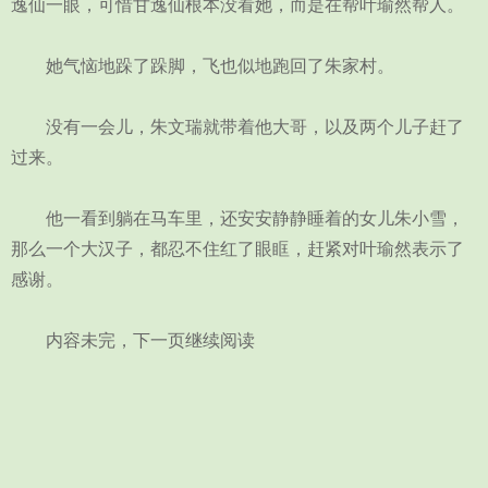
逸仙一眼，可惜甘逸仙根本没看她，而是在帮叶瑜然帮人。
她气恼地跺了跺脚，飞也似地跑回了朱家村。
没有一会儿，朱文瑞就带着他大哥，以及两个儿子赶了
过来。
他一看到躺在马车里，还安安静静睡着的女儿朱小雪，
那么一个大汉子，都忍不住红了眼眶，赶紧对叶瑜然表示了
感谢。
内容未完，下一页继续阅读