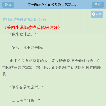
返回
穿书后炮灰女配被反派大佬宠上天
首页
设置
第81章 洁身自好的反派 (2 / 9)
关灯
《关闭小说畅读模式体验更好》
大
“你来做什么。”
中
小
“怎么，我不能来吗。”
似乎不是自己熟悉的人，霜凤吟自然没给他好脸色，白
司阳站在旁边拿出一块玉佩，正是织锦当初送给霜凤吟的那
枚。
“做个交易怎么样。”
“……乐意倾听。”