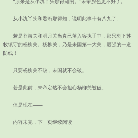
“原来是从小氿丫头那得知的。”未帝脸色更不好了。
从小氿丫头和君珩那得知，说明此事十有八九了。
若是苍海关和明月关当真已落入容执手中，那只剩下苏
牧镇守的杨柳关。杨柳关，乃是未国第一大关，最强的一道
防线！
只要杨柳关不破，未国就不会破。
若是此前，未帝定然不会担心杨柳关被破。
但是现在——
内容未完，下一页继续阅读