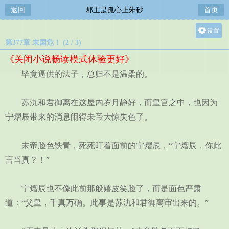
返回
郡主是孤心上朱砂
首页
设置
第377章 未国危！ (2 / 3)
关灯
《关闭小说畅读模式体验更好》
大
毕竟逼供的法子，总归不是温柔的。
中
小
苏氿和君御离在这屋内岁月静好，而皇宫之中，也因为
宁熠辰带来的消息闹得未帝大惊失色了。
未帝脸色铁青，死死盯着面前的宁熠辰，“宁熠辰，你此
言当真？！”
宁熠辰也不像此前那般嬉皮笑脸了，而是面色严肃
道：“父皇，千真万确。此事是苏氿和君御离审出来的。”