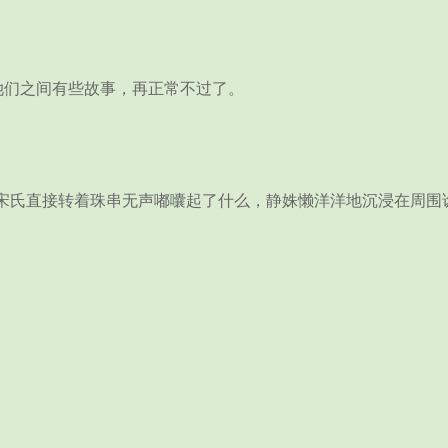
她们之间有些故事，再正常不过了。
氏直接转着珠串无声嘟囔起了什么，静姝懒洋洋地沉浸在周围