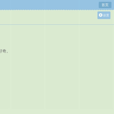
首页
设置
关灯
大
中
小
好奇。