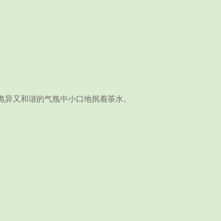
诡异又和谐的气氛中小口地抿着茶水。