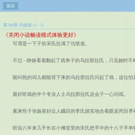
返回
第208章 仇恨值 (1 / 5)
《关闭小说畅读模式体验更好》
可谓是一下子给宋氏拉满了仇恨值。
不过···静姝看着翻起了戏单子的乌拉那拉氏，只见她时不
能叫熟的词儿都能背下来的乌拉那拉氏问起了戏，这位怕是
最好听戏的半个专业人士乌拉那拉氏这会子一心问戏。
素来性子张扬喜好众人瞩目的李氏踏实地合着眼皮闭目养
听说八年来几乎长在小佛堂里的宋氏把手中的十八子手串