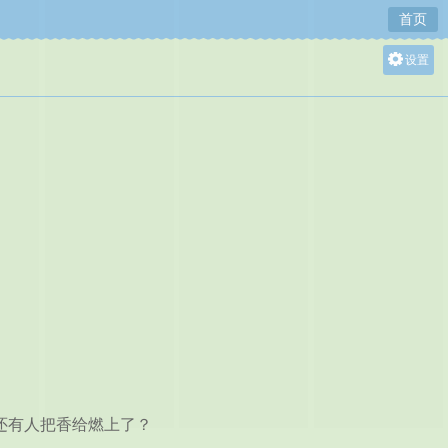
首页
设置
关灯
大
中
小
还有人把香给燃上了？