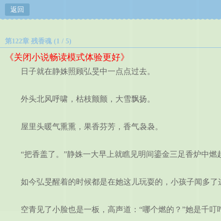
返回
第122章 残香魂 (1 / 5)
《关闭小说畅读模式体验更好》
日子就在静姝照顾弘旻中一点点过去。
外头北风呼啸，枯枝颤颤，大雪飘扬。
屋里头暖气熏熏，果香芬芳，香气袅袅。
“把香盖了。”静姝一大早上就瞧见明间鎏金三足香炉中燃
如今弘旻醒着的时候都是在她这儿玩耍的，小孩子闻多了这
空青见了小脸也是一板，高声道：“哪个燃的？”她是千叮咛