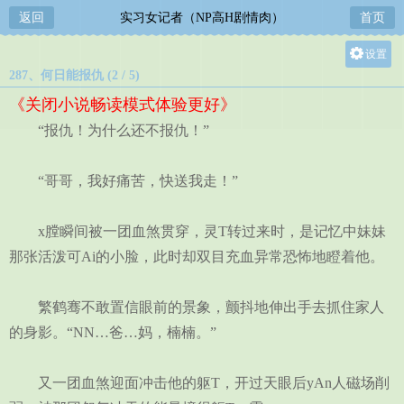
返回
实习女记者（NP高H剧情肉）
首页
设置
287、何日能报仇 (2 / 5)
关灯
《关闭小说畅读模式体验更好》
大
“报仇！为什么还不报仇！”
中
小
“哥哥，我好痛苦，快送我走！”
x膛瞬间被一团血煞贯穿，灵T转过来时，是记忆中妹妹
那张活泼可Ai的小脸，此时却双目充血异常恐怖地瞪着他。
繁鹤骞不敢置信眼前的景象，颤抖地伸出手去抓住家人
的身影。“NN…爸…妈，楠楠。”
又一团血煞迎面冲击他的躯T，开过天眼后yAn人磁场削