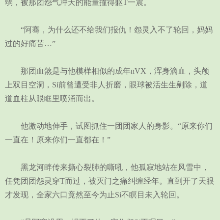
弱，被那团怨气冲天的能量撞得躯T一震。
“阿骞，为什么还不给我们报仇！怨灵入不了轮回，妈妈
过的好痛苦…”
那团血煞是与他模样相似的成年nVX，浑身滴血，头颅
上双目空洞，Si前曾遭受非人折磨，眼球被活生生剜除，道
道血柱从眼眶里喷涌而出。
他激动地伸手，试图抓住一团团家人的身影。“原来你们
一直在！原来你们一直都在！”
黑龙河畔传来撕心裂肺的嘶吼，他孤寂地站在风雪中，
任凭团团怨灵穿T而过，被灭门之痛纠缠经年。直到开了天眼
才发现，全家六口竟然至今为止Si不瞑目未入轮回。