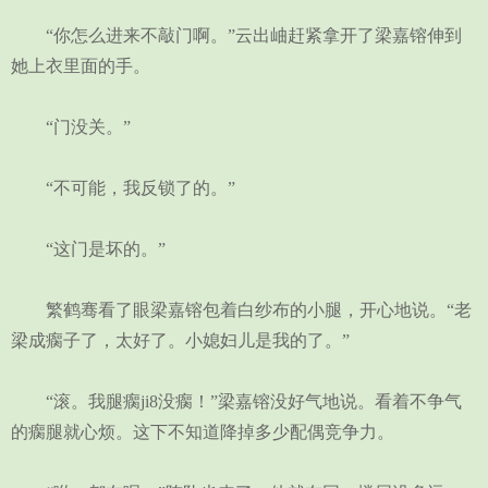
“你怎么进来不敲门啊。”云出岫赶紧拿开了梁嘉镕伸到
她上衣里面的手。
“门没关。”
“不可能，我反锁了的。”
“这门是坏的。”
繁鹤骞看了眼梁嘉镕包着白纱布的小腿，开心地说。“老
梁成瘸子了，太好了。小媳妇儿是我的了。”
“滚。我腿瘸ji8没瘸！”梁嘉镕没好气地说。看着不争气
的瘸腿就心烦。这下不知道降掉多少配偶竞争力。