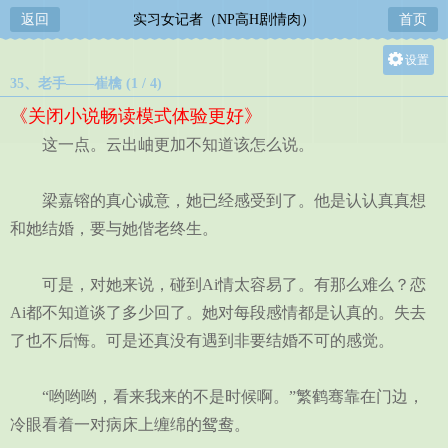
返回
实习女记者（NP高H剧情肉）
首页
设置
35、老手——崔檎 (1 / 4)
关灯
《关闭小说畅读模式体验更好》
大
这一点。云出岫更加不知道该怎么说。
中
小
梁嘉镕的真心诚意，她已经感受到了。他是认认真真想
和她结婚，要与她偕老终生。
可是，对她来说，碰到Ai情太容易了。有那么难么？恋
Ai都不知道谈了多少回了。她对每段感情都是认真的。失去
了也不后悔。可是还真没有遇到非要结婚不可的感觉。
“哟哟哟，看来我来的不是时候啊。”繁鹤骞靠在门边，
冷眼看着一对病床上缠绵的鸳鸯。