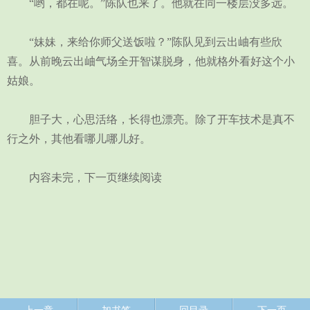
“哟，都在呢。”陈队也来了。他就在同一楼层没多远。
“妹妹，来给你师父送饭啦？”陈队见到云出岫有些欣
喜。从前晚云出岫气场全开智谋脱身，他就格外看好这个小
姑娘。
胆子大，心思活络，长得也漂亮。除了开车技术是真不
行之外，其他看哪儿哪儿好。
内容未完，下一页继续阅读